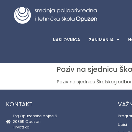
NASLOVNICA
ZANIMANJA
N
Poziv na sjednicu Š
Poziv na sjednicu Školskog odbo
KONTAKT
VAŽN
Trg Opuzenske bojne 5
Progr
20355 Opuzen
Upisi
Hrvatska