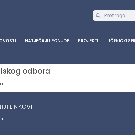
OVOSTI
NATJEČAJI I PONUDE
PROJEKTI
UČENIČKI SE
kolskog odbora
ra
IJI LINKOVI
am