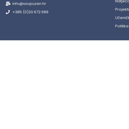
Natječa
info@ssopuzen.hr
Projekti
+385 (0)20 672 689
Učeničk
Politika