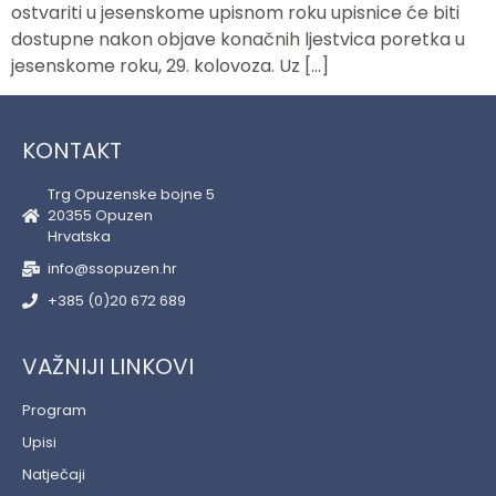
ostvariti u jesenskome upisnom roku upisnice će biti
dostupne nakon objave konačnih ljestvica poretka u
jesenskome roku, 29. kolovoza. Uz […]
KONTAKT
Trg Opuzenske bojne 5
20355 Opuzen
Hrvatska
info@ssopuzen.hr
+385 (0)20 672 689
VAŽNIJI LINKOVI
Program
Upisi
Natječaji