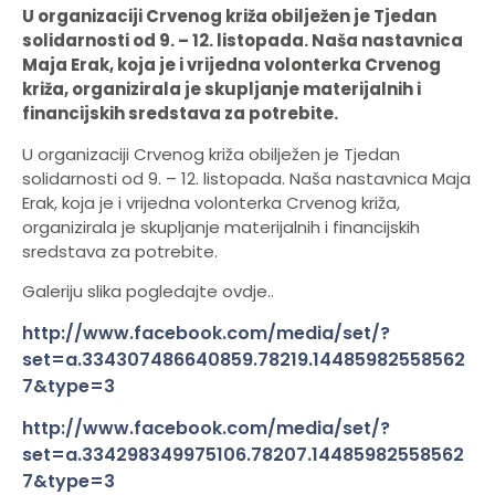
U organizaciji Crvenog križa obilježen je Tjedan
solidarnosti od 9. – 12. listopada. Naša nastavnica
Maja Erak, koja je i vrijedna volonterka Crvenog
križa, organizirala je skupljanje materijalnih i
financijskih sredstava za potrebite.
U organizaciji Crvenog križa obilježen je Tjedan
solidarnosti od 9. – 12. listopada. Naša nastavnica Maja
Erak, koja je i vrijedna volonterka Crvenog križa,
organizirala je skupljanje materijalnih i financijskih
sredstava za potrebite.
Galeriju slika pogledajte ovdje..
http://www.facebook.com/media/set/?
set=a.334307486640859.78219.14485982558562
7&type=3
http://www.facebook.com/media/set/?
set=a.334298349975106.78207.14485982558562
7&type=3