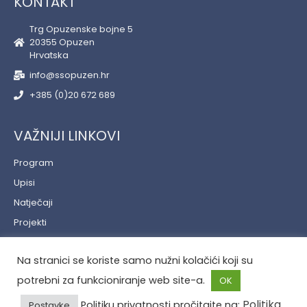
KONTAKT
Trg Opuzenske bojne 5
20355 Opuzen
Hrvatska
info@ssopuzen.hr
+385 (0)20 672 689
VAŽNIJI LINKOVI
Program
Upisi
Natječaji
Projekti
Učenički servis
Na stranici se koriste samo nužni kolačići koji su
Politika privatnosti
potrebni za funkcioniranje web site-a.
OK
Politika
Politiku privatnosti pročitajte na:
Postavke