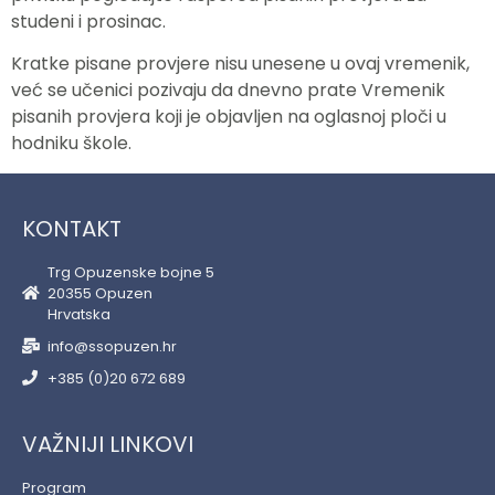
studeni i prosinac.
Kratke pisane provjere nisu unesene u ovaj vremenik,
već se učenici pozivaju da dnevno prate Vremenik
pisanih provjera koji je objavljen na oglasnoj ploči u
hodniku škole.
KONTAKT
Trg Opuzenske bojne 5
20355 Opuzen
Hrvatska
info@ssopuzen.hr
+385 (0)20 672 689
VAŽNIJI LINKOVI
Program