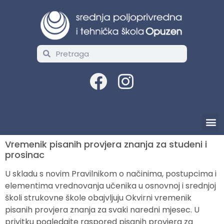
Vremenik pisanih provjera znanja za studeni i
prosinac
U skladu s novim Pravilnikom o načinima, postupcima i
elementima vrednovanja učenika u osnovnoj i srednjoj
školi strukovne škole obajvljuju Okvirni vremenik
pisanih provjera znanja za svaki naredni mjesec. U
privitku pogledajte raspored pisanih provjera za