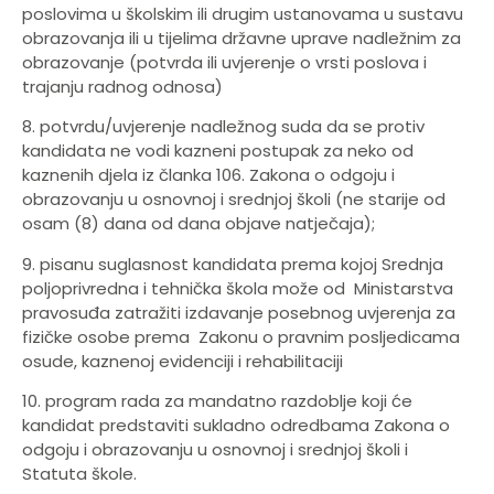
poslovima u školskim ili drugim ustanovama u sustavu
obrazovanja ili u tijelima državne uprave nadležnim za
obrazovanje (potvrda ili uvjerenje o vrsti poslova i
trajanju radnog odnosa)
8. potvrdu/uvjerenje nadležnog suda da se protiv
kandidata ne vodi kazneni postupak za neko od
kaznenih djela iz članka 106. Zakona o odgoju i
obrazovanju u osnovnoj i srednjoj školi (ne starije od
osam (8) dana od dana objave natječaja);
9. pisanu suglasnost kandidata prema kojoj Srednja
poljoprivredna i tehnička škola može od Ministarstva
pravosuđa zatražiti izdavanje posebnog uvjerenja za
fizičke osobe prema Zakonu o pravnim posljedicama
osude, kaznenoj evidenciji i rehabilitaciji
10. program rada za mandatno razdoblje koji će
kandidat predstaviti sukladno odredbama Zakona o
odgoju i obrazovanju u osnovnoj i srednjoj školi i
Statuta škole.