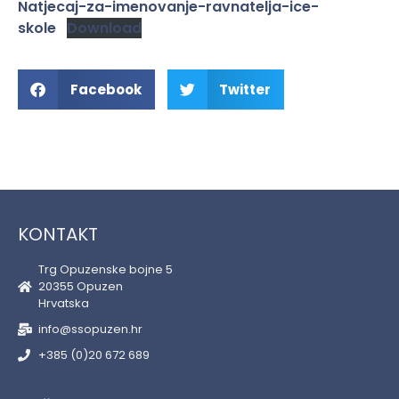
Natjecaj-za-imenovanje-ravnatelja-ice-
skole
Download
Facebook
Twitter
KONTAKT
Trg Opuzenske bojne 5
20355 Opuzen
Hrvatska
info@ssopuzen.hr
+385 (0)20 672 689