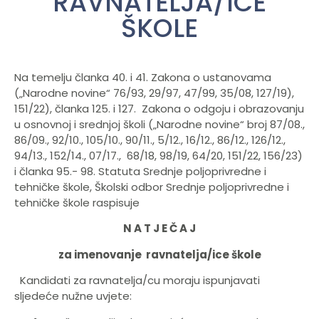
RAVNATELJA/ICE
ŠKOLE
Na temelju članka 40. i 41. Zakona o ustanovama
(„Narodne novine“ 76/93, 29/97, 47/99, 35/08, 127/19),
151/22), članka 125. i 127. Zakona o odgoju i obrazovanju
u osnovnoj i srednjoj školi („Narodne novine“ broj 87/08.,
86/09., 92/10., 105/10., 90/11., 5/12., 16/12., 86/12., 126/12.,
94/13., 152/14., 07/17., 68/18, 98/19, 64/20, 151/22, 156/23)
i članka 95.- 98. Statuta Srednje poljoprivredne i
tehničke škole, Školski odbor Srednje poljoprivredne i
tehničke škole raspisuje
N A T J E Č A J
za imenovanje ravnatelja/ice škole
Kandidati za ravnatelja/cu moraju ispunjavati
sljedeće nužne uvjete: