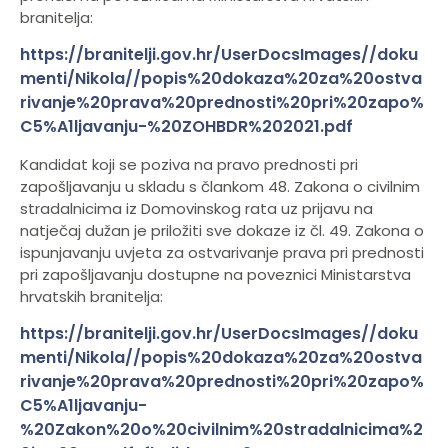
branitelja:
https://branitelji.gov.hr/UserDocsImages//doku
menti/Nikola//popis%20dokaza%20za%20ostva
rivanje%20prava%20prednosti%20pri%20zapo%
C5%A1ljavanju-%20ZOHBDR%202021.pdf
Kandidat koji se poziva na pravo prednosti pri
zapošljavanju u skladu s člankom 48. Zakona o civilnim
stradalnicima iz Domovinskog rata uz prijavu na
natječaj dužan je priložiti sve dokaze iz čl. 49. Zakona o
ispunjavanju uvjeta za ostvarivanje prava pri prednosti
pri zapošljavanju dostupne na poveznici Ministarstva
hrvatskih branitelja:
https://branitelji.gov.hr/UserDocsImages//doku
menti/Nikola//popis%20dokaza%20za%20ostva
rivanje%20prava%20prednosti%20pri%20zapo%
C5%A1ljavanju-
%20Zakon%20o%20civilnim%20stradalnicima%2