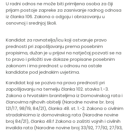
U radni odnos ne može biti primljena osoba za čiji
prijam postoje zapreke za zasnivanje radnog odnosa
iz članka 106. Zakona o odgoju i obrazovanju u
osnovnoj i srednjoj školi.
Kandidat za ravnatelja/icu koji ostvaruje pravo
prednosti pri zapošljavanju prema posebnim
propisima, dužan je u prijavi na natječaj pozvati se na
to pravo i priložiti sve dokaze propisane posebnim
zakonom i ima prednost u odnosu na ostale
kandidate pod jednakim uvjetima.
Kandidat koji se poziva na pravo prednosti pri
zapošljavanju na temelju članka 102. stavka 1.-3.
Zakona o hrvatskim braniteljima iz Domovinskog rata i
članovima njihovih obitelji (Narodne novine br. broj
121/17, 98/19, 84/21), članka 48. st. 1.-2. Zakona o civilnim
stradalnicima iz domovinskog rata (Narodne novine
broj 84/21), članka 48.f Zakona o zaštiti vojnih i civilnih
invalida rata (Narodne novine broj 33/92, 77/92, 27/93,