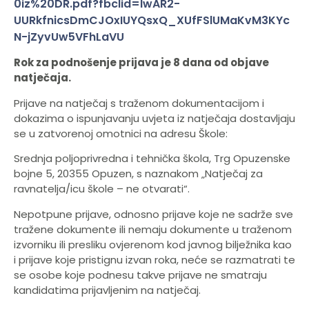
0iz%20DR.pdf?fbclid=IwAR2-
UURkfnicsDmCJOxIUYQsxQ_XUfFSlUMaKvM3KYc
N-jZyvUw5VFhLaVU
Rok za podnošenje prijava je 8 dana od objave
natječaja.
Prijave na natječaj s traženom dokumentacijom i
dokazima o ispunjavanju uvjeta iz natječaja dostavljaju
se u zatvorenoj omotnici na adresu Škole:
Srednja poljoprivredna i tehnička škola, Trg Opuzenske
bojne 5, 20355 Opuzen, s naznakom „Natječaj za
ravnatelja/icu škole – ne otvarati“.
Nepotpune prijave, odnosno prijave koje ne sadrže sve
tražene dokumente ili nemaju dokumente u traženom
izvorniku ili presliku ovjerenom kod javnog bilježnika kao
i prijave koje pristignu izvan roka, neće se razmatrati te
se osobe koje podnesu takve prijave ne smatraju
kandidatima prijavljenim na natječaj.