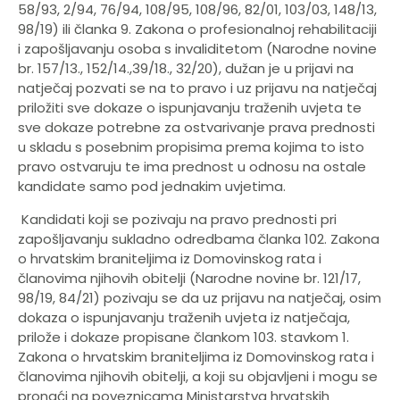
58/93, 2/94, 76/94, 108/95, 108/96, 82/01, 103/03, 148/13,
98/19) ili članka 9. Zakona o profesionalnoj rehabilitaciji
i zapošljavanju osoba s invaliditetom (Narodne novine
br. 157/13., 152/14.,39/18., 32/20), dužan je u prijavi na
natječaj pozvati se na to pravo i uz prijavu na natječaj
priložiti sve dokaze o ispunjavanju traženih uvjeta te
sve dokaze potrebne za ostvarivanje prava prednosti
u skladu s posebnim propisima prema kojima to isto
pravo ostvaruju te ima prednost u odnosu na ostale
kandidate samo pod jednakim uvjetima.
Kandidati koji se pozivaju na pravo prednosti pri
zapošljavanju sukladno odredbama članka 102. Zakona
o hrvatskim braniteljima iz Domovinskog rata i
članovima njihovih obitelji (Narodne novine br. 121/17,
98/19, 84/21) pozivaju se da uz prijavu na natječaj, osim
dokaza o ispunjavanju traženih uvjeta iz natječaja,
prilože i dokaze propisane člankom 103. stavkom 1.
Zakona o hrvatskim braniteljima iz Domovinskog rata i
članovima njihovih obitelji, a koji su objavljeni i mogu se
pronaći na poveznicama Ministarstva hrvatskih