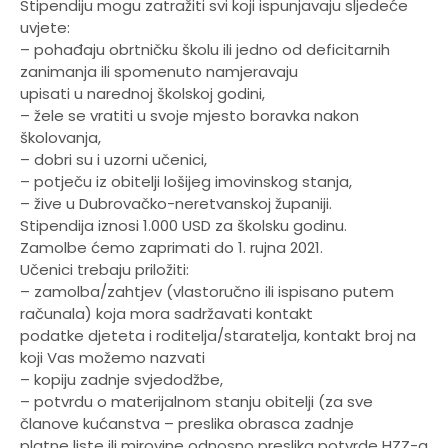
Stipendiju mogu zatražiti svi koji ispunjavaju sljedeće
uvjete:
– pohađaju obrtničku školu ili jedno od deficitarnih
zanimanja ili spomenuto namjeravaju
upisati u narednoj školskoj godini,
– žele se vratiti u svoje mjesto boravka nakon
školovanja,
– dobri su i uzorni učenici,
– potječu iz obitelji lošijeg imovinskog stanja,
– žive u Dubrovačko-neretvanskoj županiji.
Stipendija iznosi 1.000 USD za školsku godinu.
Zamolbe ćemo zaprimati do 1. rujna 2021.
Učenici trebaju priložiti:
– zamolba/zahtjev (vlastoručno ili ispisano putem
računala) koja mora sadržavati kontakt
podatke djeteta i roditelja/staratelja, kontakt broj na
koji Vas možemo nazvati
– kopiju zadnje svjedodžbe,
– potvrdu o materijalnom stanju obitelji (za sve
članove kućanstva – preslika obrasca zadnje
platne liste ili mirovine odnosno preslika potvrde HZZ-a