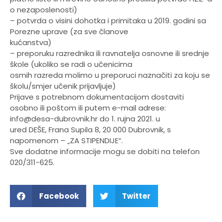
o nezaposlenosti)
– potvrda o visini dohotka i primitaka u 2019. godini sa
Porezne uprave (za sve članove
kućanstva)
– preporuku razrednika ili ravnatelja osnovne ili srednje
škole (ukoliko se radi o učenicima
osmih razreda molimo u preporuci naznačiti za koju se
školu/smjer učenik prijavljuje)
Prijave s potrebnom dokumentacijom dostaviti
osobno ili poštom ili putem e-mail adrese:
info@desa-dubrovnik.hr do 1. rujna 2021. u
ured DEŠE, Frana Supila 8, 20 000 Dubrovnik, s
napomenom – „ZA STIPENDIJE“.
Sve dodatne informacije mogu se dobiti na telefon
020/311-625.
Facebook
Twitter