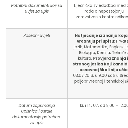
Potrebni dokumenti koji su
Liječnička svjedodžba medi
uvjet za upis
rada o nepostojanju
zdravstvenih kontraindikac
Posebni uvjeti
Natjecanje iz znanja koja
vrednuju pri upisu
: Hrvats
jezik, Matematika, Engleski je
Biologija, Kemija, Tehničk
kultura.
Provjera znanja 
stranog jezika koji kandid
osnovnoj školi nije učio
03.07.2016. u 9,00 sati u Sred
poljoprivrednoj i tehničkoj šk
Datum zaprimanja
13. i 14. 07. od 8,00 – 12,0
upisnica i ostale
dokumentacije potrebne
za upis