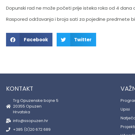
Dopunski rad ne može početi prije isteka roka od 4 dana
Raspored održavanja i broja sati za pojedine predmete b
Facebook
Twitter
KONTAKT
VAŽN
Trg Opuzenske bojne 5
Progr
20355 Opuzen
Upisi
Hrvatska
Natječa
info@ssopuzen.hr
Projekti
+385 (0)20 672 689