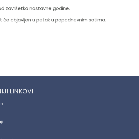
 od završetka nastavne godine.
it će objavljen u petak u popodnevnim satima.
IJI LINKOVI
am
ji