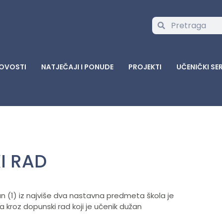
OVOSTI
NATJEČAJI I PONUDE
PROJEKTI
UČENIČKI SE
I RAD
n (1) iz najviše dva nastavna predmeta škola je
 kroz dopunski rad koji je učenik dužan