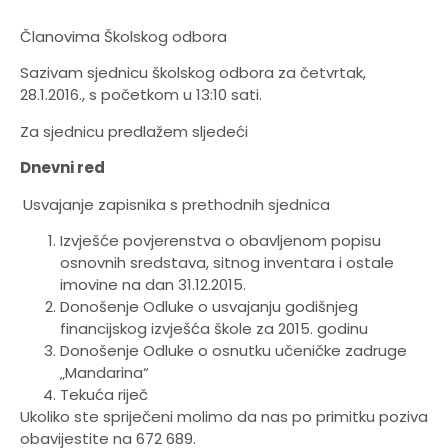
Članovima Školskog odbora
Sazivam sjednicu školskog odbora za četvrtak,
28.1.2016., s početkom u 13:10 sati.
Za sjednicu predlažem sljedeći
Dnevni red
Usvajanje zapisnika s prethodnih sjednica
Izvješće povjerenstva o obavljenom popisu
osnovnih sredstava, sitnog inventara i ostale
imovine na dan 31.12.2015.
Donošenje Odluke o usvajanju godišnjeg
financijskog izvješća škole za 2015. godinu
Donošenje Odluke o osnutku učeničke zadruge
„Mandarina“
Tekuća riječ
Ukoliko ste spriječeni molimo da nas po primitku poziva
obavijestite na 672 689.