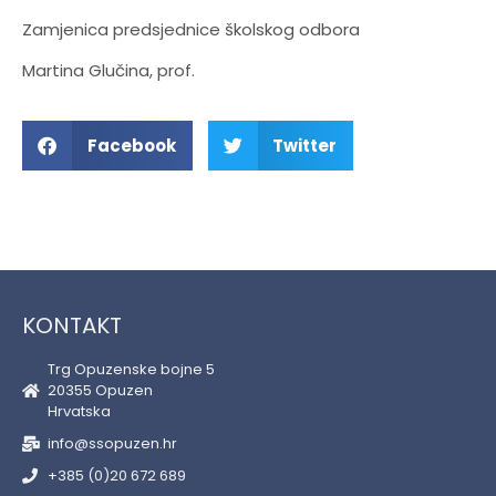
Zamjenica predsjednice školskog odbora
Martina Glučina, prof.
Facebook
Twitter
KONTAKT
Trg Opuzenske bojne 5
20355 Opuzen
Hrvatska
info@ssopuzen.hr
+385 (0)20 672 689